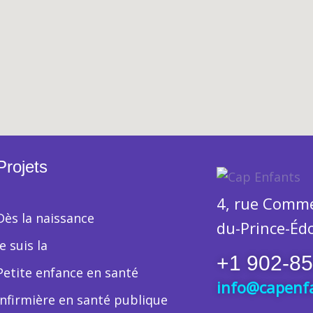
Projets
4, rue Commer
Dès la naissance
du-Prince-Éd
Je suis la
+1 902-8
Petite enfance en santé
info@capenf
Infirmière en santé publique