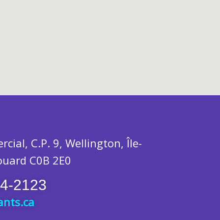
cial, C.P. 9,
Wellington, Île-
ouard C0B 2E0
54-2123
ants.ca