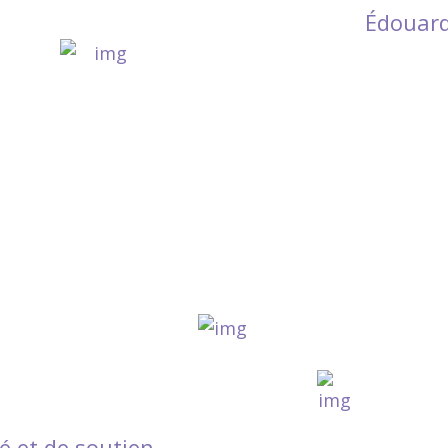
Édouard
té et de soutien