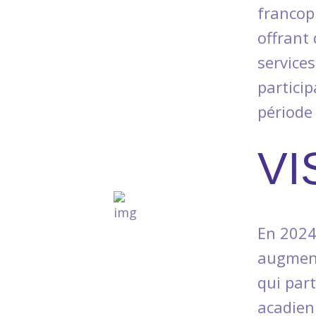
francop
offrant
service
particip
période
VI
En 2024
augment
qui part
acadien